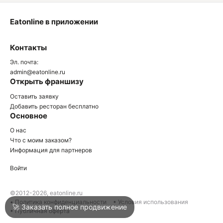
Eatonline в приложении
О
Контакты
О
Эл. почта:
admin@eatonline.ru
Открыть франшизу
Оставить заявку
Добавить ресторан бесплатно
Основное
Войти
О нас
Что с моим заказом?
Информация для партнеров
Город
Краснодар
Войти
Написать в техподдержку
©2012-2026, eatonline.ru
• Политика конфиденциальности
• Условия использования
🚀 Заказать полное продвижение
• Публичная оферта