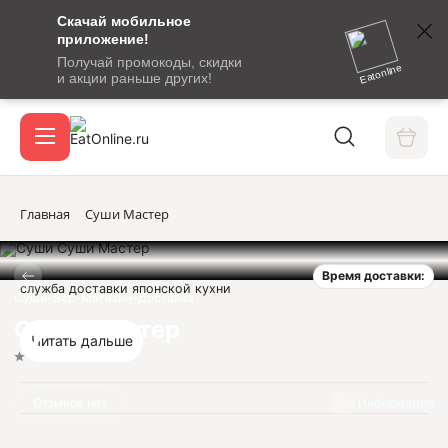
Скачай мобильное
номер
приложение!
SMS-
Получай промокоды, скидки
сообщение
Eatonline
и акции раньше других!
с
Акции
кодом
подтверждения
О сервисе
Главная
Суши Мастер
Время доставки:
Откры
служба доставки японской кухни
Вход / регистрация
Суши-Бар-Магазин-Доставка
Суши Мастер
Читать дальше
Нет оценок
Отзывов нет
Информация