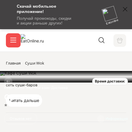
Скачай мобильное
номер
приложение!
SMS-
Получай промокоды, скидки
сообщение
Eatonline
и акции раньше других!
с
Акции
кодом
подтверждения
О сервисе
Главная
Суши Wok
Время доставки:
Откры
сеть суши-баров
Вход / регистрация
Кафе-Суши-Бар-Магазин-Доставка
Суши Wok
Читать дальше
Нет оценок
Отзывов нет
Информация