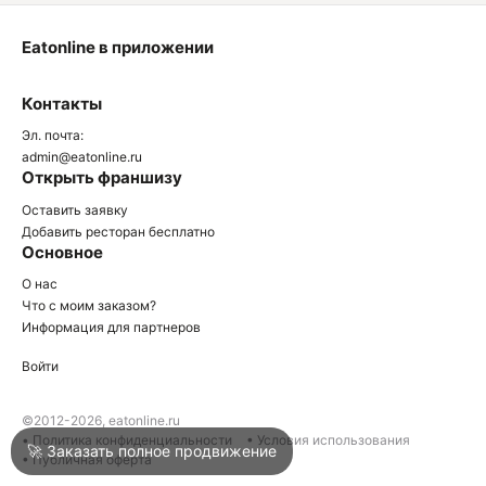
Eatonline в приложении
О
Контакты
О
Эл. почта:
admin@eatonline.ru
Открыть франшизу
Оставить заявку
Добавить ресторан бесплатно
Основное
Войти
О нас
Что с моим заказом?
Информация для партнеров
Город
Краснодар
Войти
Написать в техподдержку
©2012-2026, eatonline.ru
• Политика конфиденциальности
• Условия использования
🚀 Заказать полное продвижение
• Публичная оферта