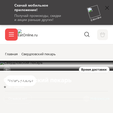
Скачай мобильное
номер
приложение!
SMS-
Получай промокоды, скидки
сообщение
Eatonline
и акции раньше других!
с
Акции
кодом
подтверждения
О сервисе
Главная
Свердловский пекарь
Время доставки:
Откры
Вход / регистрация
Свердловский пекарь
Читать дальше
Нет оценок
Отзывов нет
Информация