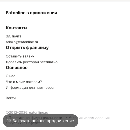
Eatonline в приложении
О
Контакты
О
Эл. почта:
admin@eatonline.ru
Открыть франшизу
Оставить заявку
Добавить ресторан бесплатно
Основное
Войти
О нас
Что с моим заказом?
Информация для партнеров
Город
Краснодар
Войти
Написать в техподдержку
©2012-2026, eatonline.ru
• Политика конфиденциальности
• Условия использования
🚀 Заказать полное продвижение
• Публичная оферта