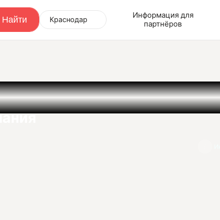
Информация для
Краснодар
партнёров
а
пания
И