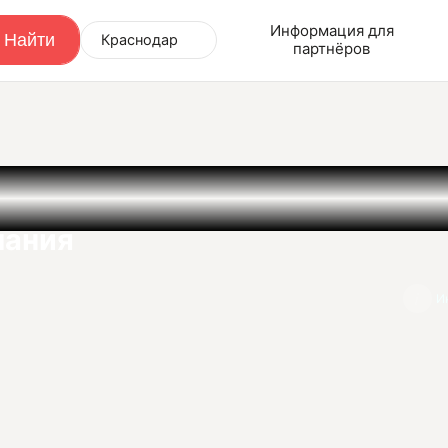
Информация для
Краснодар
партнёров
а
пания
И