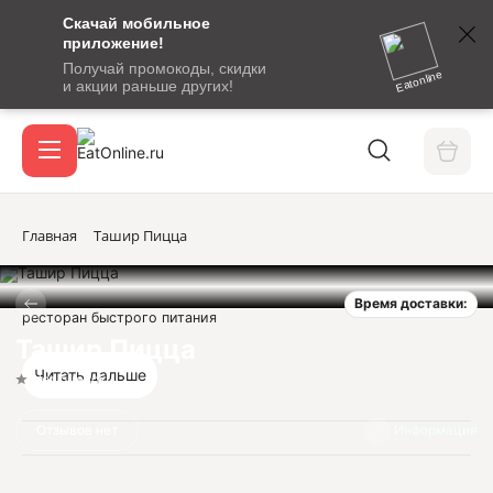
Скачай мобильное
номер
приложение!
SMS-
Получай промокоды, скидки
сообщение
Eatonline
и акции раньше других!
с
Акции
кодом
подтверждения
О сервисе
Главная
Ташир Пицца
Время доставки:
Откры
ресторан быстрого питания
Вход / регистрация
Ташир Пицца
Читать дальше
Нет оценок
Отзывов нет
Информация