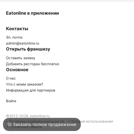
Eatonline в приложении
О
Контакты
О
Эл. почта:
admin@eatonline.ru
Открыть франшизу
Оставить заявку
Добавить ресторан бесплатно
Основное
Войти
О нас
Что с моим заказом?
Информация для партнеров
Город
Краснодар
Войти
Написать в техподдержку
©2012-2026, eatonline.ru
• Политика конфиденциальности
• Условия использования
🚀 Заказать полное продвижение
• Публичная оферта