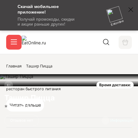
Скачай мобильное
номер
приложение!
SMS-
Получай промокоды, скидки
сообщение
Eatonline
и акции раньше других!
с
Акции
кодом
подтверждения
О сервисе
Главная
Ташир Пицца
Время доставки:
Откры
ресторан быстрого питания
Вход / регистрация
Ташир Пицца
Читать дальше
Нет оценок
Отзывов нет
Информация