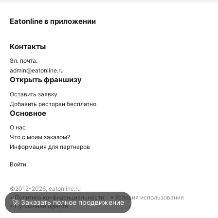
Eatonline в приложении
О
Контакты
О
Эл. почта:
admin@eatonline.ru
Открыть франшизу
Оставить заявку
Добавить ресторан бесплатно
Основное
Войти
О нас
Что с моим заказом?
Информация для партнеров
Город
Краснодар
Войти
Написать в техподдержку
©2012-2026, eatonline.ru
• Политика конфиденциальности
• Условия использования
🚀 Заказать полное продвижение
• Публичная оферта