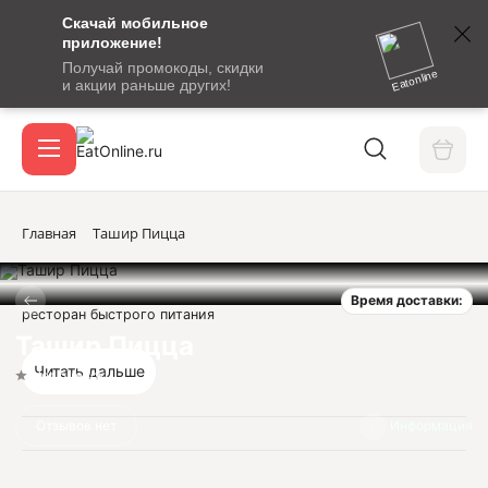
Скачай мобильное
номер
приложение!
SMS-
Получай промокоды, скидки
сообщение
Eatonline
и акции раньше других!
с
Акции
кодом
подтверждения
О сервисе
Главная
Ташир Пицца
Время доставки:
Откры
ресторан быстрого питания
Вход / регистрация
Ташир Пицца
Читать дальше
Нет оценок
Отзывов нет
Информация