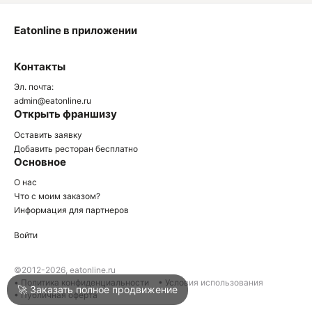
Eatonline в приложении
О
Контакты
О
Эл. почта:
admin@eatonline.ru
Открыть франшизу
Оставить заявку
Добавить ресторан бесплатно
Основное
Войти
О нас
Что с моим заказом?
Информация для партнеров
Город
Краснодар
Войти
Написать в техподдержку
©2012-2026, eatonline.ru
• Политика конфиденциальности
• Условия использования
🚀 Заказать полное продвижение
• Публичная оферта