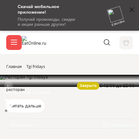
Скачай мобильное
номер
приложение!
SMS-
Получай промокоды, скидки
сообщение
Eatonline
и акции раньше других!
с
Акции
кодом
подтверждения
О сервисе
Главная
Tgi fridays
С 12:00 до 22:00
Закрыто
Откры
ресторан
Вход / регистрация
Ресторан-Бар-Доставка
Tgi fridays
Читать дальше
Нет оценок
Отзывов нет
Информация