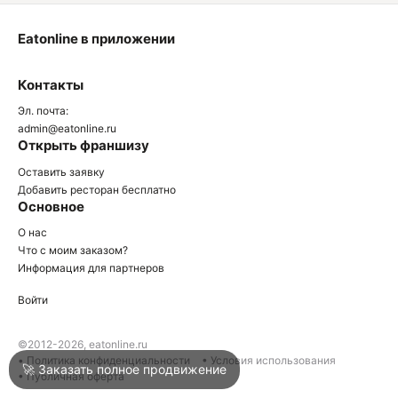
Eatonline в приложении
О
Контакты
О
Эл. почта:
admin@eatonline.ru
Открыть франшизу
Оставить заявку
Добавить ресторан бесплатно
Основное
Войти
О нас
Что с моим заказом?
Информация для партнеров
Город
Краснодар
Войти
Написать в техподдержку
©2012-2026, eatonline.ru
• Политика конфиденциальности
• Условия использования
🚀 Заказать полное продвижение
• Публичная оферта