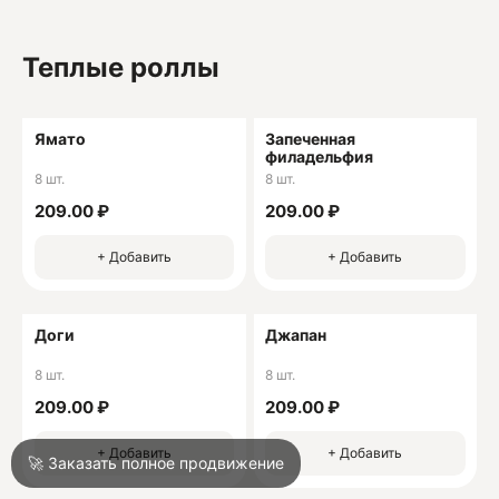
Теплые роллы
О
О
Ямато
Запеченная
филадельфия
8 шт.
8 шт.
209.00 ₽
209.00 ₽
+ Добавить
+ Добавить
Войти
Доги
Джапан
Город
Краснодар
8 шт.
8 шт.
209.00 ₽
209.00 ₽
Написать в техподдержку
+ Добавить
+ Добавить
🚀 Заказать полное продвижение