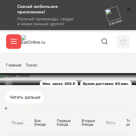
Скачай мобильное
номер
приложение!
SMS-
Получай промокоды, скидки
сообщение
Eatonline
и акции раньше других!
с
Акции
кодом
подтверждения
О сервисе
Главная
Токио
Мин. заказ: 400 ₽
Время доставки: 60 мин.
Откры
Вход / регистрация
Суши-Бар
Читать дальше
Токио
Нет оценок
Вок
Первые
Вторые
Тепл
Отзывов нет
Информация
Пицца
Сеты
блюда
блюда
блюда
ролл