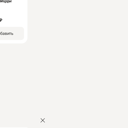
пиццы
₽
бавить