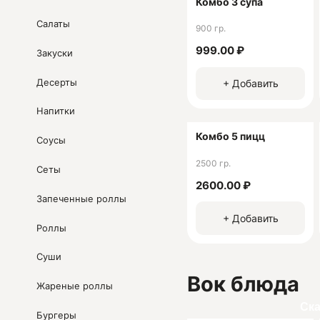
Комбо 3 супа
Юридическая информац
Салаты
900 гр.
ООО "УНОСИТИ"
999.00 ₽
Закуски
ИНН 7715898480
ОГРН 5117746067896
Десерты
+ Добавить
Напитки
Комбо 5 пицц
Соусы
2500 гр.
Сеты
2600.00 ₽
Запеченные роллы
+ Добавить
Роллы
Суши
Вок блюда
Жареные роллы
Ск
Бургеры