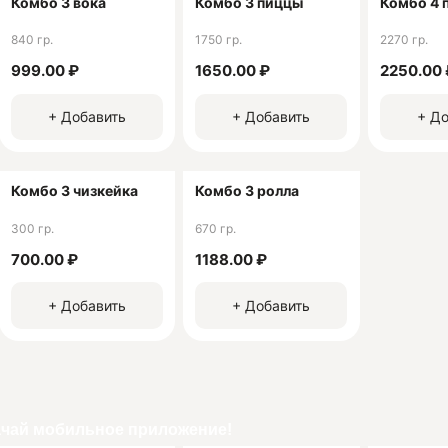
Комбо 3 вока
Комбо 3 пиццы
Комбо 4 
ия:
840 гр.
1750 гр.
2270 гр.
999.00 ₽
1650.00 ₽
2250.00 
+ Добавить
+ Добавить
+ До
Комбо 3 чизкейка
Комбо 3 ролла
300 гр.
670 гр.
700.00 ₽
1188.00 ₽
+ Добавить
+ Добавить
ачай мобильное приложение!