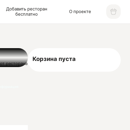
Добавить ресторан
О проекте
бесплатно
Корзина пуста
 от ресторана
дый найдет
нформация
ра и быстрая
м ваш заказ в
-