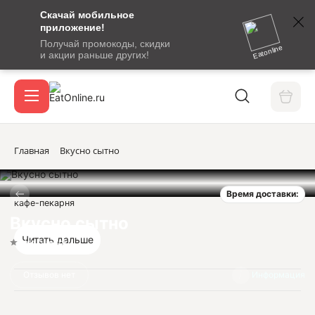
Скачай мобильное
номер
приложение!
SMS-
Получай промокоды, скидки
сообщение
Eatonline
и акции раньше других!
с
Акции
кодом
подтверждения
О сервисе
Главная
Вкусно сытно
Время доставки:
Откры
кафе-пекарня
Вход / регистрация
Вкусно сытно
Читать дальше
Нет оценок
Отзывов нет
Информация