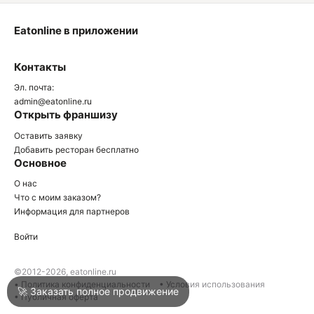
Eatonline в приложении
О
Контакты
О
Эл. почта:
admin@eatonline.ru
Открыть франшизу
Оставить заявку
Добавить ресторан бесплатно
Основное
Войти
О нас
Что с моим заказом?
Информация для партнеров
Город
Краснодар
Войти
Написать в техподдержку
©2012-2026, eatonline.ru
• Политика конфиденциальности
• Условия использования
🚀 Заказать полное продвижение
• Публичная оферта