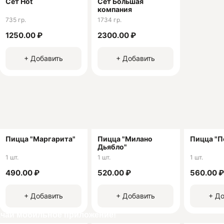
Сет Hot
Сет Большая
мосфере в "Яем" работает доставка.
компания
735 гр.
1734 гр.
ия:
1250.00 ₽
2300.00 ₽
 Григорьевна
639
+ Добавить
+ Добавить
Пицца "Маргарита"
Пицца "Милано
Пицца "П
Дьябло"
1 шт.
1 шт.
1 шт.
490.00 ₽
520.00 ₽
560.00 ₽
+ Добавить
+ Добавить
+ До
ачай мобильное приложение!