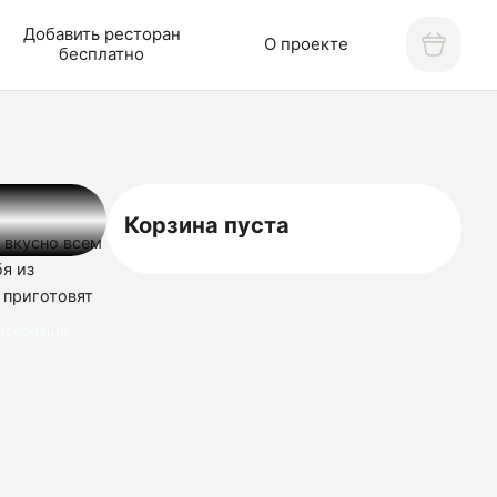
Добавить ресторан
О проекте
бесплатно
Корзина пуста
е вкусно всем
бя из
 приготовят
ких изделий.
нформация
ицца,
нтерьер,
ми клиентами
лей