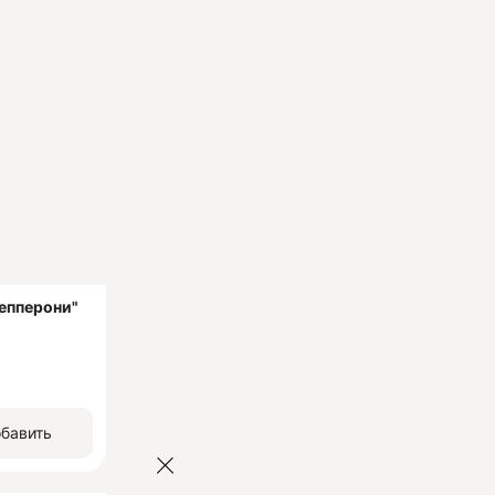
епперони"
бавить