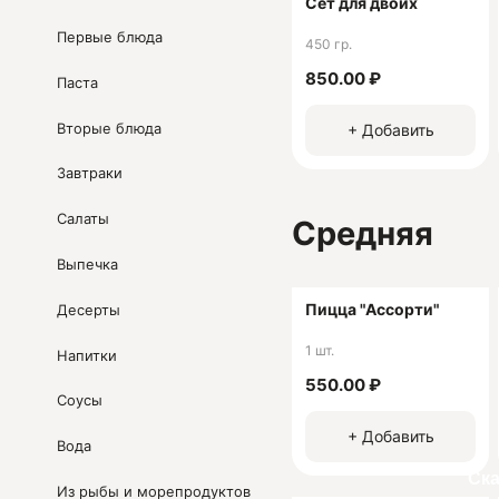
Сет для двоих
поужинать в домашней ат
Первые блюда
450 гр.
Юридическая информац
850.00 ₽
Паста
ИП Дмитриенко Надежда
ОГРНИП 322237500059
Вторые блюда
+ Добавить
ИНН 230104795420
Завтраки
Салаты
Средняя
Выпечка
Пицца "Ассорти"
Десерты
1 шт.
Напитки
550.00 ₽
Соусы
+ Добавить
Вода
Ск
Из рыбы и морепродуктов