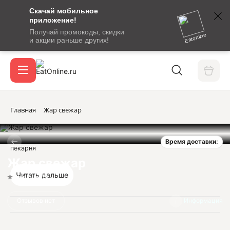
Скачай мобильное
номер
приложение!
SMS-
Получай промокоды, скидки
сообщение
Eatonline
и акции раньше других!
с
Акции
кодом
подтверждения
О сервисе
Главная
Жар свежар
Время доставки:
Откры
пекарня
Вход / регистрация
Жар свежар
Читать дальше
Нет оценок
Отзывов нет
Информация