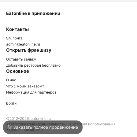
Eatonline в приложении
О
Контакты
О
Эл. почта:
admin@eatonline.ru
Открыть франшизу
Оставить заявку
Добавить ресторан бесплатно
Основное
Войти
О нас
Что с моим заказом?
Информация для партнеров
Город
Краснодар
Войти
Написать в техподдержку
©2012-2026, eatonline.ru
• Политика конфиденциальности
• Условия использования
🚀 Заказать полное продвижение
• Публичная оферта