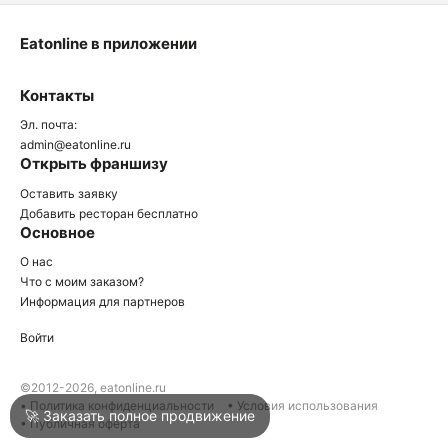
Eatonline в приложении
О
Контакты
О
Эл. почта:
admin@eatonline.ru
Открыть франшизу
Оставить заявку
Добавить ресторан бесплатно
Основное
Войти
О нас
Что с моим заказом?
Информация для партнеров
Город
Краснодар
Войти
Написать в техподдержку
©2012-2026, eatonline.ru
• Политика конфиденциальности
• Условия использования
🚀 Заказать полное продвижение
• Публичная оферта