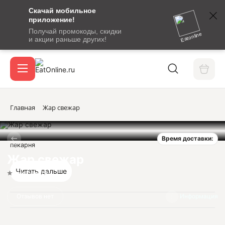
Скачай мобильное
номер
приложение!
SMS-
Получай промокоды, скидки
сообщение
Eatonline
и акции раньше других!
с
Акции
кодом
подтверждения
О сервисе
Главная
Жар свежар
Время доставки:
Откры
пекарня
Вход / регистрация
Жар свежар
Читать дальше
Нет оценок
Отзывов нет
Информация