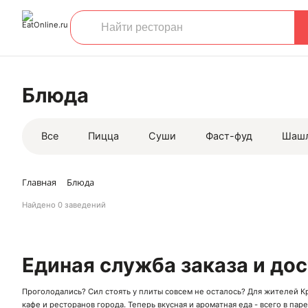
Блюда
Все
Пицца
Суши
Фаст-фуд
Шаш
Главная
Блюда
Найдено
0 заведений
Единая служба заказа и до
Проголодались? Сил стоять у плиты совсем не осталось? Для жителей К
кафе
и
ресторанов
города. Теперь вкусная и ароматная еда - всего в пар