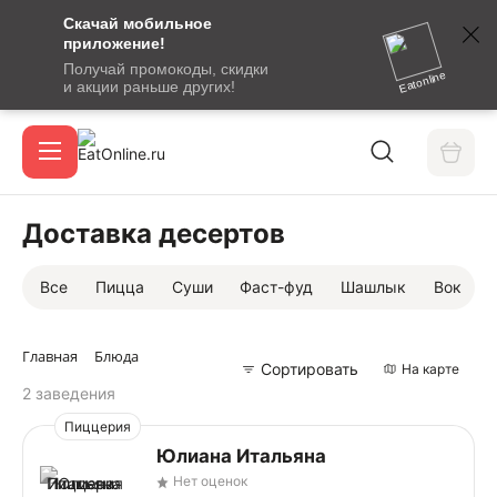
Скачай мобильное
номер
приложение!
SMS-
Получай промокоды, скидки
сообщение
Eatonline
и акции раньше других!
с
Акции
кодом
подтверждения
О сервисе
Доставка десертов
Все
Пицца
Суши
Фаст-фуд
Шашлык
Вок
Откры
Вход / регистрация
Главная
Блюда
Сортировать
На карте
2 заведения
Пиццерия
Юлиана Итальяна
Нет оценок