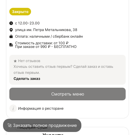
Закрыто
О
с 12.00-23.00
улица им. Петра Метальникова, 38
О
Оплата: наличными / сбербанк онлайн
Стоимость доставки: от 100 ₽
При заказе от 990 ₽ - БЕСПЛАТНО
Нет отзывов
Хочешь оставить отзыв первым? Сделай заказ и оставь
отзыв первым.
Войти
Сделать заказ
Смотреть меню
Город
Краснодар
Информация о ресторане
Написать в техподдержку
🚀 Заказать полное продвижение
Пиццерия-Суши