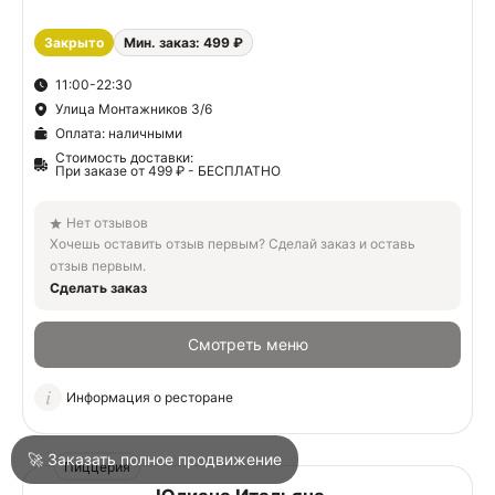
Закрыто
Мин. заказ: 499 ₽
О
11:00-22:30
Улица Монтажников 3/6
О
Оплата: наличными
Стоимость доставки:
При заказе от 499 ₽ - БЕСПЛАТНО
Нет отзывов
Хочешь оставить отзыв первым? Сделай заказ и оставь
отзыв первым.
Войти
Сделать заказ
Смотреть меню
Город
Краснодар
Информация о ресторане
Написать в техподдержку
🚀 Заказать полное продвижение
Пиццерия