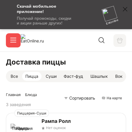
Скачай мобильное
номер
приложение!
SMS-
Получай промокоды, скидки
сообщение
Eatonline
и акции раньше других!
с
Акции
кодом
подтверждения
О сервисе
Доставка пиццы
Все
Пицца
Суши
Фаст-фуд
Шашлык
Вок
Откры
Вход / регистрация
Главная
Блюда
Сортировать
На карте
3 заведения
Пиццерия-Суши
Рампа Ролл
Нет оценок