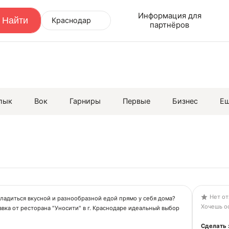
Информация для
Краснодар
партнёров
лык
Вок
Гарниры
Первые
Бизнес
Е
Нет от
ладиться вкусной и разнообразной едой прямо у себя дома?
Хочешь ос
авка от ресторана "Уносити" в г. Краснодаре идеальный выбор
Сделать 