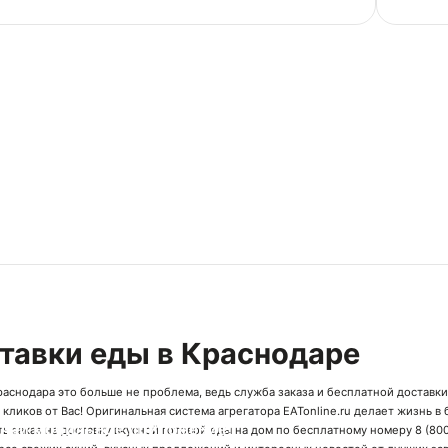
ню представлены блюда японской кухни, пицца и европейские
аждый найдет что-то по своему вкусу. Свежие и качественные
ы, профессиональные повара и быстрая доставка - все это
у еду по-настоящему вкусной и удобной.
 нас на обед, ужин или просто для удовольствия - и наш
везет вам ваш заказ в удобное время. Позвольте себе
я изысканными вкусами без лишних хлопот - заказывайте
т "Уносити" прямо сейчас!
кая информация:
СИТИ"
898480
7746067896
ставки еды в Краснодаре
раснодара это больше не проблема, ведь служба заказа и бесплатной доставки
е кликов от Вас! Оригинальная система агрегатора EATonline.ru делает жизнь 
ачай мобильное приложение!
ь заказ на доставку вкусной готовой еды на дом по бесплатному номеру
8 (800