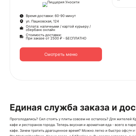
У нас в ме
изыски - к
Время доставки: 60-90 минут
ингредиент
ул. Пашковская, 124
делает наш
Оплата: наличными / картой курьеру /
сбербанк онлайн
Закажите у
Стоимость доставки:
При заказе от 2500 ₽ - БЕСПЛАТНО
курьер при
насладитьс
доставку о
Смотреть меню
Юридичес
ООО "УНО
ИНН 7715
ОГРН 511
Единая служба заказа и до
Проголодались? Сил стоять у плиты совсем не осталось? Для жителей К
кафе
и
ресторанов
города. Теперь вкусная и ароматная еда - всего в пар
Ск
кафе. Зачем тратить драгоценное время? Можно легко и быстро оформит